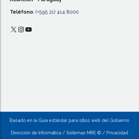
Teléfono
:
(+595 21) 414 8000
X
Instagram
YouTube
Basado en la Guía estándar para sitios web del Gobierno
Dirección de Informática / Sistemas MRE © / Privacidad