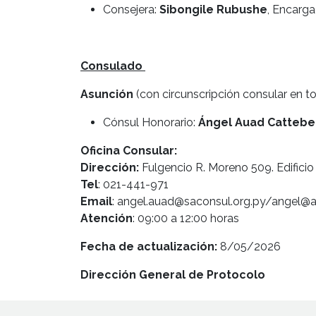
Consejera:
Sibongile Rubushe
, Encarga
Consulado
Asunción
(con circunscripción consular en to
Cónsul Honorario:
Ángel Auad Catteb
Oficina Consular:
Dirección:
Fulgencio R. Moreno 509. Edificio 
Tel
: 021-441-971
Email
: angel.auad@saconsul.org.py/angel@
Atención
: 09:00 a 12:00 horas
Fecha de actualización:
8/05/2026
Dirección General de Protocolo