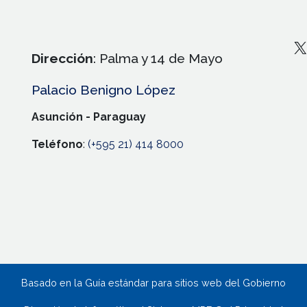
X
Dirección
: Palma y 14 de Mayo
Palacio Benigno López
Asunción - Paraguay
Teléfono
:
(+595 21) 414 8000
Basado en la Guía estándar para sitios web del Gobierno