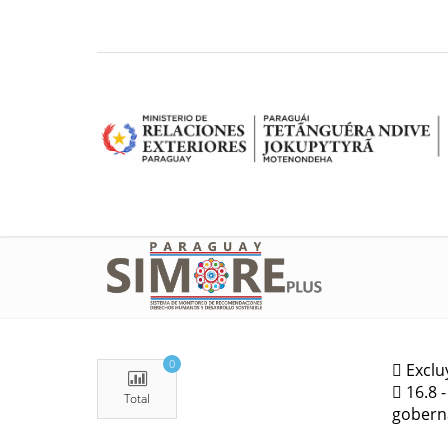
0
Exclu
16.8 -
Total
gobern