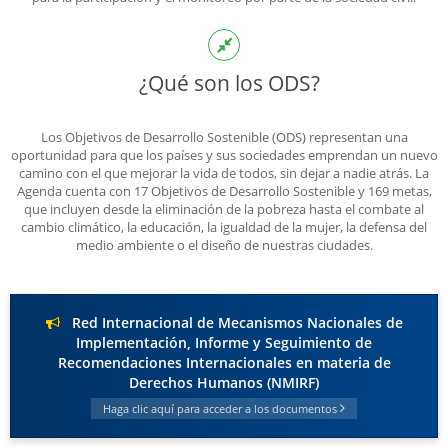
¿Qué son los ODS?
Los Objetivos de Desarrollo Sostenible (ODS) representan una
oportunidad para que los países y sus sociedades emprendan un nuevo
camino con el que mejorar la vida de todos, sin dejar a nadie atrás. La
Agenda cuenta con 17 Objetivos de Desarrollo Sostenible y 169 metas,
que incluyen desde la eliminación de la pobreza hasta el combate al
cambio climático, la educación, la igualdad de la mujer, la defensa del
medio ambiente o el diseño de nuestras ciudades.
Red Internacional de Mecanismos Nacionales de
Implementación, Informe y Seguimiento de
Recomendaciones Internacionales en materia de
Derechos Humanos (NMIRF)
Haga clic aquí para acceder a los documentos