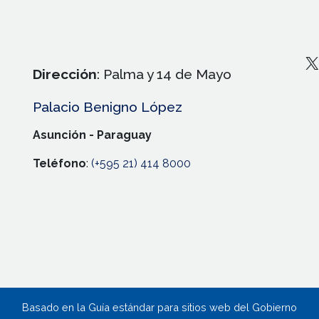
X
Dirección
: Palma y 14 de Mayo
Palacio Benigno López
Asunción - Paraguay
Teléfono
:
(+595 21) 414 8000
Basado en la Guía estándar para sitios web del Gobierno