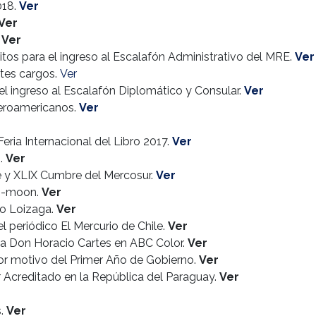
018.
Ver
Ver
.
Ver
os para el ingreso al Escalafón Administrativo del MRE.
Ver
ntes cargos.
Ver
l ingreso al Escalafón Diplomático y Consular.
Ver
beroamericanos.
Ver
Feria Internacional del Libro 2017.
Ver
6.
Ver
 y XLIX Cumbre del Mercosur.
Ver
Ki-moon.
Ver
io Loizaga.
Ver
el periódico El Mercurio de Chile.
Ver
lica Don Horacio Cartes en ABC Color.
Ver
or motivo del Primer Año de Gobierno.
Ver
 Acreditado en la República del Paraguay.
Ver
s.
Ver