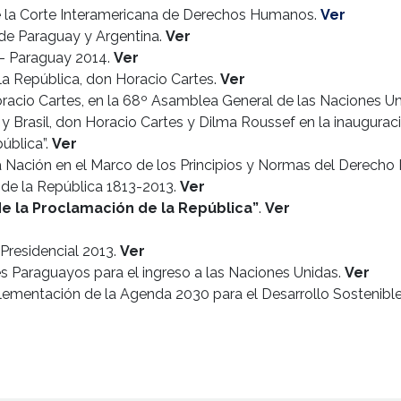
de la Corte Interamericana de Derechos Humanos.
Ver
 de Paraguay y Argentina.
Ver
 – Paraguay 2014.
Ver
la República, don Horacio Cartes.
Ver
oracio Cartes, en la 68º Asamblea General de las Naciones U
y Brasil, don Horacio Cartes y Dilma Roussef en la inauguraci
ública”.
Ver
a Nación en el Marco de los Principios y Normas del Derecho I
 de la República 1813-2013.
Ver
de la Proclamación de la República”
.
Ver
 Presidencial 2013.
Ve
r
s Paraguayos para el ingreso a las Naciones Unidas.
Ver
plementación de la Agenda 2030 para el Desarrollo Sostenibl