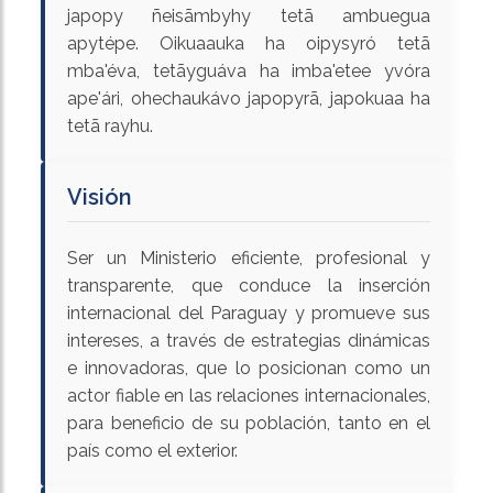
japopy ñeisãmbyhy tetã ambuegua
apytépe. Oikuaauka ha oipysyró tetã
mba'éva, tetãyguáva ha imba'etee yvóra
ape'ári, ohechaukávo japopyrã, japokuaa ha
tetã rayhu.
Visión
Ser un Ministerio eficiente, profesional y
transparente, que conduce la inserción
internacional del Paraguay y promueve sus
intereses, a través de estrategias dinámicas
e innovadoras, que lo posicionan como un
actor fiable en las relaciones internacionales,
para beneficio de su población, tanto en el
país como el exterior.