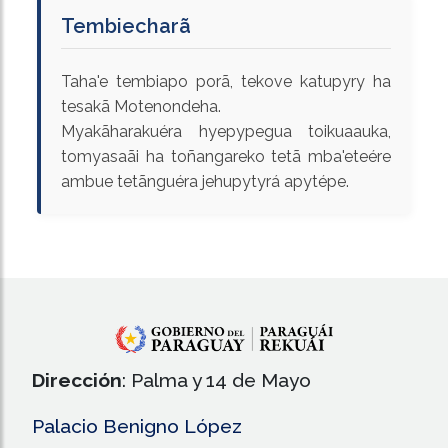
Tembiecharã
Taha'e tembiapo porã, tekove katupyry ha
tesakã Motenondeha.
Myakãharakuéra hyepypegua toikuaauka,
tomyasaãi ha toñangareko tetã mba'eteére
ambue tetãnguéra jehupytyrá apytépe.
Dirección
: Palma y 14 de Mayo
Palacio Benigno López