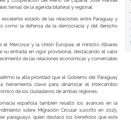
opea y Cooperación del Reino de España, José Manuel
ales temas de la agenda bilateral y regional.
 excelente estado de las relaciones entre Paraguay y
os como la defensa de la democracia y del derecho
 el Mercosur y la Unión Europea, el ministro Albares
e su entrada en vigor provisional, destacando el valor
alecimiento de las relaciones económicas y comerciales
eafirmó la alta prioridad que el Gobierno del Paraguay
na herramienta clave para dinamizar el intercambio
conómico de los ciudadanos de ambas regiones.
plomacia española también resaltó los avances en la
miento sobre Migración Circular suscrito en 2025,
ler paraguayo, quien destacó los beneficios que este