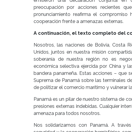
emitieron una declaración conjunta en 
preocupación por acciones recientes que
pronunciamiento reafirma el compromiso he
cooperación frente a amenazas externas.
A continuación, el texto completo del 
Nosotros, las naciones de Bolivia, Costa R
Unidos, juntos en nuestra misión compartid
soberanía de nuestra región no es nego
económica selectiva ejercida por China y l
bandera panameña. Estas acciones – que se 
Suprema de Panamá sobre las terminales de B
de politizar el comercio marítimo y vulnerar l
Panamá es un pilar de nuestro sistema de co
presiones externas indebidas. Cualquier int
amenaza para todos nosotros.
Nos solidarizamos con Panamá. A través