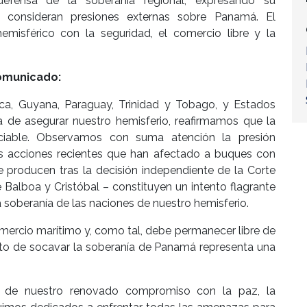
defensa de la soberanía regional, expresando su
 consideran presiones externas sobre Panamá. El
misférico con la seguridad, el comercio libre y la
comunicado:
ica, Guyana, Paraguay, Trinidad y Tobago, y Estados
a de asegurar nuestro hemisferio, reafirmamos que la
ciable. Observamos con suma atención la presión
as acciones recientes que han afectado a buques con
producen tras la decisión independiente de la Corte
alboa y Cristóbal – constituyen un intento flagrante
a soberanía de las naciones de nuestro hemisferio.
mercio marítimo y, como tal, debe permanecer libre de
ento de socavar la soberanía de Panamá representa una
 de nuestro renovado compromiso con la paz, la