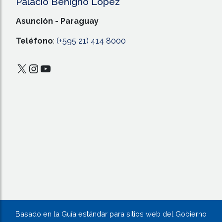
Palacio Benigno López
Asunción - Paraguay
Teléfono
:
(+595 21) 414 8000
X
Instagram
YouTube
Basado en la Guía estándar para sitios web del Gobierno