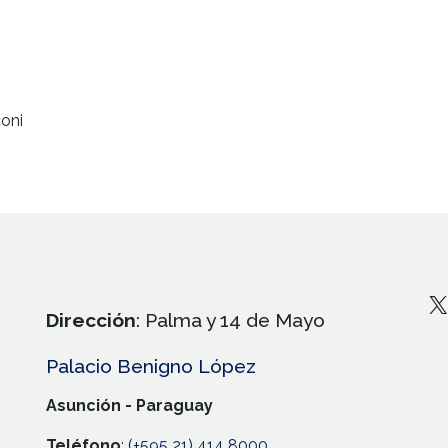
oni
X
Dirección
: Palma y 14 de Mayo
Palacio Benigno López
Asunción - Paraguay
Teléfono
:
(+595 21) 414 8000