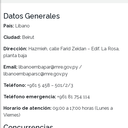
Datos Generales
País:
Líbano
Ciudad:
Beirut
Dirección:
Hazmieh, calle Farid Zeidan – Edif. La Rosa,
planta baja
Email:
libanoembapar@mre.gov.py /
libanoembaparsc@mre.gov.py
Teléfono:
+961 5 458 – 501/2/3
Teléfono emergencia:
+961 81 754 114
Horario de atención:
09:00 a 17:00 horas (Lunes a
Viernes)
Concurrencias