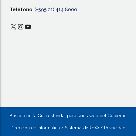
Teléfono
:
(+595 21) 414 8000
X
Instagram
YouTube
Basado en la Guía estándar para sitios web del Gobierno
Dirección de Informática / Sistemas MRE © / Privacidad