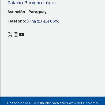
Palacio Benigno López
Asunción - Paraguay
Teléfono
:
(+595 21) 414 8000
X
Instagram
YouTube
Basado en la Guía estándar para sitios web del Gobierno