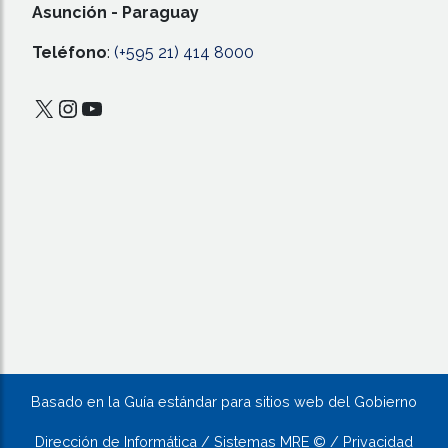
Asunción - Paraguay
Teléfono
:
(+595 21) 414 8000
X
Instagram
YouTube
Basado en la Guía estándar para sitios web del Gobierno
Dirección de Informática / Sistemas MRE © / Privacidad