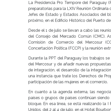
La Presidencia Pro Tempore del Paraguay (
preparatorias para la LXIV Reunión Ordinari
Jefes de Estado y Estados Asociados del bloq
próximo, en el Edificio Histórico del Puerto d
Desde el 1 de julio se llevan a cabo las re
del Consejo del Mercado Común (CMC). Así t
Comisión de Comercio del Mercosur (CCM
Concertación Política (FCCP) y la reunión ex
Durante la PPT del Paraguay los trabajos se
del Mercosur y de añadir nuevas propuestas e
de integración, el desarrollo de la integració
una instancia que trate los Derechos de Prop
participación de las mujeres en el comercio.
En cuanto a la agenda externa, las negociac
países o grupos de países continúan siendo p
bloque. En esa línea, se está realizando la
Unidos, del 2 al 4 de julio, en el Hotel Bourbon