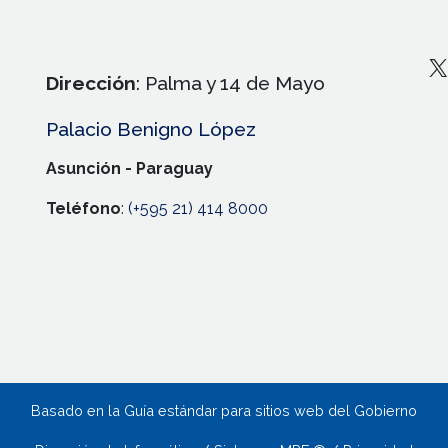
X
Dirección
: Palma y 14 de Mayo
Palacio Benigno López
Asunción - Paraguay
Teléfono
:
(+595 21) 414 8000
Basado en la Guía estándar para sitios web del Gobierno